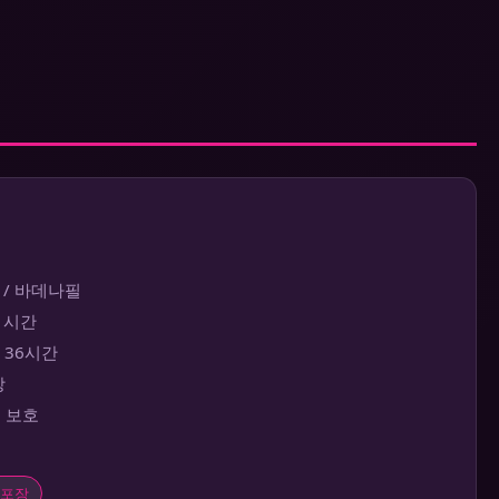
 / 바데나필
~1시간
대 36시간
장
보 보호
포장