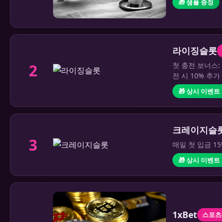
🎁 샘플 증정
라이징슬롯
2
첫 충전 보너스:
전 시 10% 추
🎁 상시 이벤트
크레이지슬
3
매일 첫 입금 1
🎁 상시 이벤트
1xBet
스포츠