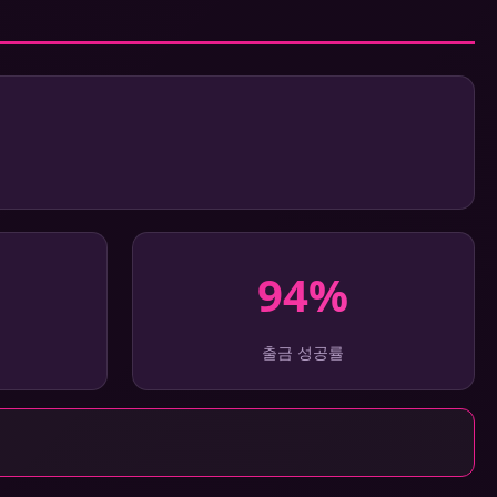
94%
출금 성공률