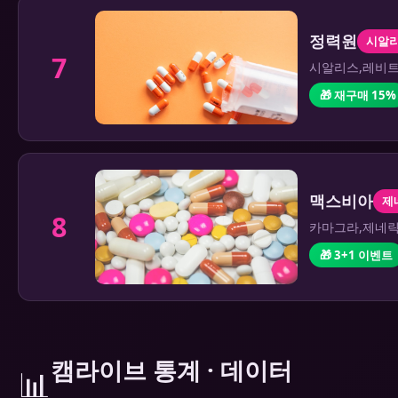
정력원
시알
7
시알리스,레비트
🎁 재구매 15%
맥스비아
제
8
카마그라,제네릭 
🎁 3+1 이벤트
캠라이브 통계 · 데이터
📊