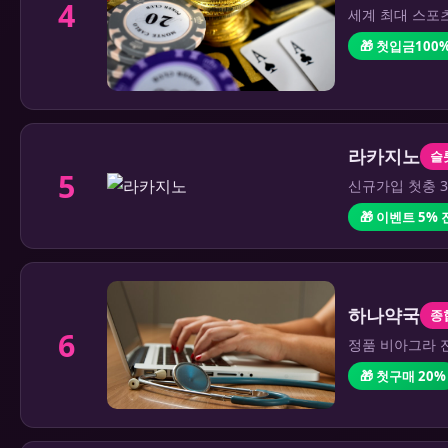
4
세계 최대 스포츠
🎁 첫입금100%
라카지노
슬
5
신규가입 첫충 3
🎁 이벤트 5%
하나약국
종
6
정품 비아그라 전
🎁 첫구매 20%